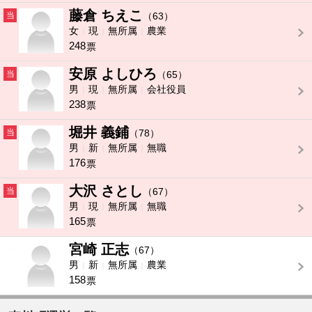
藤倉 ちえこ
当
（63）
女
現
無所属
農業
248
票
安原 よしひろ
当
（65）
男
現
無所属
会社役員
238
票
堀井 義鋪
当
（78）
男
新
無所属
無職
176
票
大沢 さとし
当
（67）
男
現
無所属
無職
165
票
宮崎 正志
-
（67）
男
新
無所属
農業
158
票