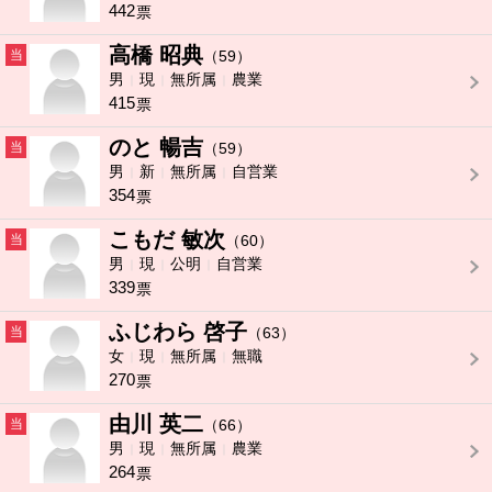
442
票
高橋 昭典
当
（59）
男
現
無所属
農業
415
票
のと 暢吉
当
（59）
男
新
無所属
自営業
354
票
こもだ 敏次
当
（60）
男
現
公明
自営業
339
票
ふじわら 啓子
当
（63）
女
現
無所属
無職
270
票
由川 英二
当
（66）
男
現
無所属
農業
264
票