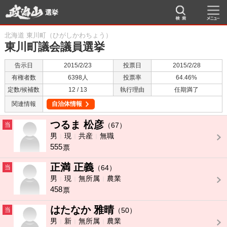
選挙
北海道 東川町（ひがしかわちょう）
東川町議会議員選挙
告示日
2015/2/23
投票日
2015/2/28
有権者数
6398人
投票率
64.46%
定数/候補数
12 / 13
執行理由
任期満了
関連情報
自治体情報
つるま 松彦
当
（67）
男
現
共産
無職
555
票
正満 正義
当
（64）
男
現
無所属
農業
458
票
はたなか 雅晴
当
（50）
男
新
無所属
農業