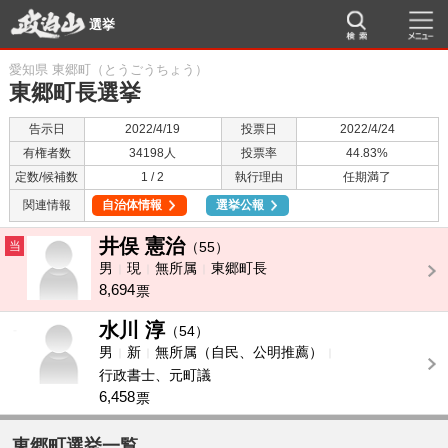
選挙
愛知県 東郷町（とうごうちょう）
東郷町長選挙
告示日
2022/4/19
投票日
2022/4/24
有権者数
34198人
投票率
44.83%
定数/候補数
1 / 2
執行理由
任期満了
関連情報
自治体情報
選挙公報
井俣 憲治
当
（55）
男
現
無所属
東郷町長
8,694
票
水川 淳
-
（54）
男
新
無所属（自民、公明推薦）
行政書士、元町議
6,458
票
東郷町選挙一覧