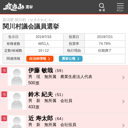
選挙
新潟県 関川村（せきかわむら）
関川村議会議員選挙
告示日
2019/7/16
投票日
2019/7/21
有権者数
4851人
投票率
74.79%
定数/候補数
10 / 12
執行理由
任期満了
関連情報
自治体情報
選挙公報
伊藤 敏哉
当
（59）
男
現
無所属
農業生産法人代表
500
票
鈴木 紀夫
当
（51）
男
新
無所属
会社員
433
票
近 寿太郎
当
（64）
男
新
無所属
会社役員