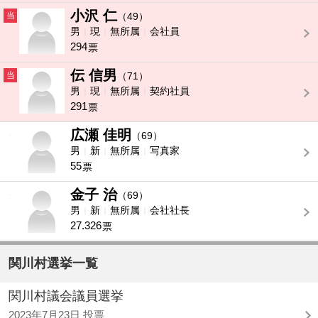
小沢 仁
当
（49）
男
現
無所属
会社員
294
票
伝 信男
当
（71）
男
現
無所属
契約社員
291
票
広瀬 佳明
-
（69）
男
新
無所属
写真家
55
票
金子 治
-
（69）
男
新
無所属
会社社長
27.326
票
関川村選挙一覧
関川村議会議員選挙
2023年7月23日 投票