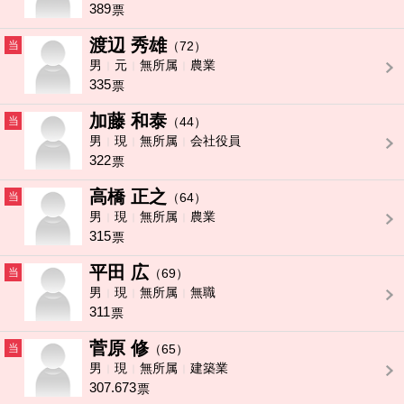
389
票
渡辺 秀雄
当
（72）
男
元
無所属
農業
335
票
加藤 和泰
当
（44）
男
現
無所属
会社役員
322
票
高橋 正之
当
（64）
男
現
無所属
農業
315
票
平田 広
当
（69）
男
現
無所属
無職
311
票
菅原 修
当
（65）
男
現
無所属
建築業
307.673
票