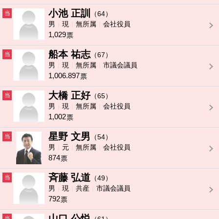
小池 正訓
当
（64）
男
現
無所属
会社役員
1,029
票
船本 祐志
当
（67）
男
現
無所属
市議会議員
1,006.897
票
大橋 正好
当
（65）
男
現
無所属
会社役員
1,002
票
星野 文男
当
（54）
男
元
無所属
会社役員
874
票
斉藤 弘道
当
（49）
男
現
共産
市議会議員
792
票
山口 公悦
当