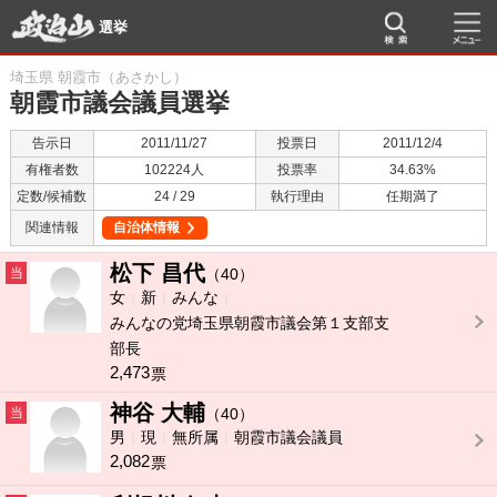
選挙
埼玉県 朝霞市（あさかし）
朝霞市議会議員選挙
告示日
2011/11/27
投票日
2011/12/4
有権者数
102224人
投票率
34.63%
定数/候補数
24 / 29
執行理由
任期満了
関連情報
自治体情報
松下 昌代
当
（40）
女
新
みんな
みんなの党埼玉県朝霞市議会第１支部支
部長
2,473
票
神谷 大輔
当
（40）
男
現
無所属
朝霞市議会議員
2,082
票