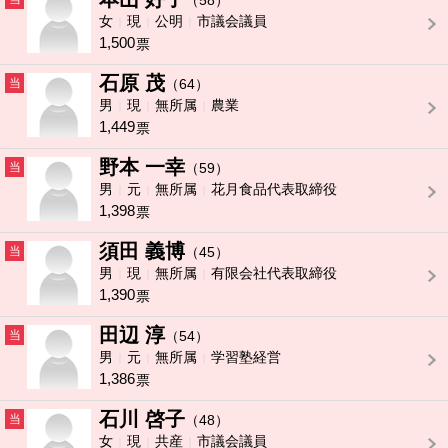
（58）
女
現
公明
市議会議員
1,500
票
石原 茂
当
（64）
男
現
無所属
農業
1,449
票
野本 一幸
当
（59）
男
元
無所属
花月食品代表取締役
1,398
票
須田 義博
当
（45）
男
現
無所属
有限会社代表取締役
1,390
票
田辺 淳
当
（54）
男
元
無所属
学習塾経営
1,386
票
石川 啓子
当
（48）
女
現
共産
市議会議員