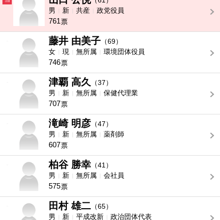
（61）
男
新
共産
政党役員
761
票
藤井 由美子
-
（69）
女
現
無所属
環境団体役員
746
票
津覇 高久
-
（37）
男
新
無所属
保健代理業
707
票
滝崎 明彦
-
（47）
男
新
無所属
薬剤師
607
票
柏谷 勝幸
-
（41）
男
新
無所属
会社員
575
票
田村 雄二
-
（65）
男
新
平成改新
政治団体代表