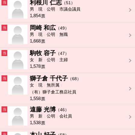
利根川 仁志
当
（51）
男
現
公明
市議会議員
1,854
票
岡崎 和広
当
（49）
男
現
公明
無職
1,668
票
駒牧 容子
当
（47）
女
新
公明
主婦
1,578
票
獅子倉 千代子
当
（68）
女
現
無所属
（有）獅子倉工務店社員
1,558
票
遠藤 光博
当
（46）
男
新
公明
会社員
1,538
票
本山 好子
当