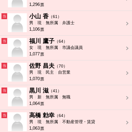
1,296
票
小山 香
当
（61）
男
現
無所属
弁護士
1,106
票
福川 鷹子
当
（64）
女
現
無所属
市議会議員
1,077
票
佐野 昌夫
当
（70）
男
現
民主
自営業
1,070
票
黒川 滋
当
（41）
男
新
無所属
無職
1,064
票
高橋 勅幸
当
（64）
男
現
無所属
不動産管理・賃貸
1,063
票