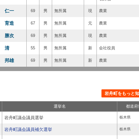
 仁一
69
男
無所属
現
農業
 育造
67
男
無所属
元
農業
 勝次
69
男
無所属
現
農業
 清
55
男
無所属
新
会社役員
 邦雄
69
男
無所属
新
農業
岩舟町をもっと知る
選挙名
都道府
岩舟町議会議員選挙
栃木県
岩舟町議会議員補欠選挙
栃木県