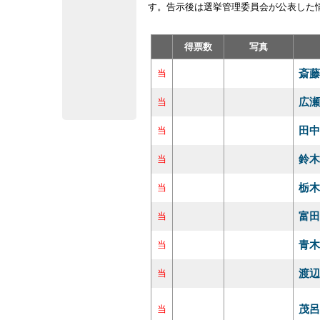
す。告示後は選挙管理委員会が公表した
得票数
写真
斎藤
当
広瀬
当
田中
当
鈴木
当
栃木
当
富田
当
青木
当
渡辺
当
茂呂
当