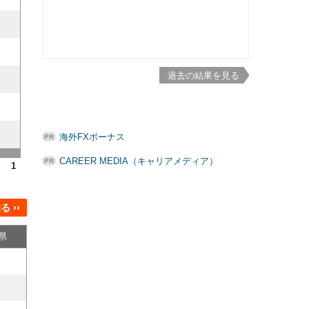
過去の結果を見る
海外FXボーナス
CAREER MEDIA（キャリアメディア）
1
 ››
県