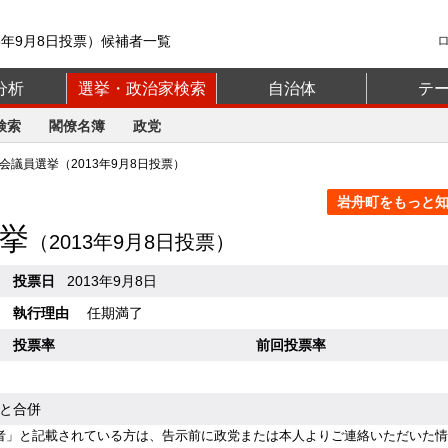
3年9月8日投票）候補者一覧
分析
選挙・政治家検索
自治体
テ
検索
閣僚名簿
政党
議員選挙（2013年9月8日投票）
岩舟町をもっと知る
挙
（2013年9月8日投票）
投票日
2013年9月8日
執行理由
任期満了
投票率
前回投票率
市と合併
者」と記載されている方は、告示前に政党または本人よりご連絡いただいた情