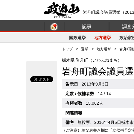
岩舟町議会議員選挙（201
記事
調査
国政選挙
地方選挙
政治家
トップ
>
選挙
>
地方選挙
> 岩舟町議会
栃木県 岩舟町（いわふねまち）
岩舟町議会議員選
告示日
2013年9月3日
定数 / 候補者数
14 / 14
有権者数
15,062人
関連情報
備考
無投票、2016年4月5日栃木
（ご注意）主な肩書き欄に「立候補予定