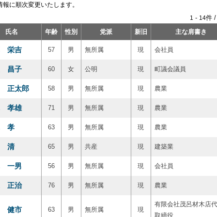
情報に順次変更いたします。
-
件 
1
14
氏名
年齢
性別
党派
新旧
主な肩書き
 栄吉
57
男
無所属
現
会社員
 昌子
60
女
公明
現
町議会議員
 正太郎
58
男
無所属
現
農業
 孝雄
71
男
無所属
現
農業
 孝
63
男
無所属
現
農業
 清
65
男
共産
現
建築業
 一男
56
男
無所属
現
会社員
 正治
76
男
無所属
現
農業
有限会社茂呂材木店
 健市
63
男
無所属
現
取締役