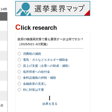
/
件
14
C
lick research
代表