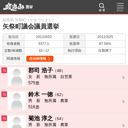
選挙
福島県 矢祭町（やまつりまち）
矢祭町議会議員選挙
告示日
2012/3/20
投票日
2012/3/25
有権者数
5377人
投票率
87.56%
定数/候補数
10 / 12
執行理由
任期満了
関連情報
自治体情報
郡司 浩子
当
（48）
女
新
無所属
自営業
579
票
鈴木 一徳
当
（62）
男
新
無所属
農業
516
票
菊池 淳之
当
（54）
男
新
無所属
農業