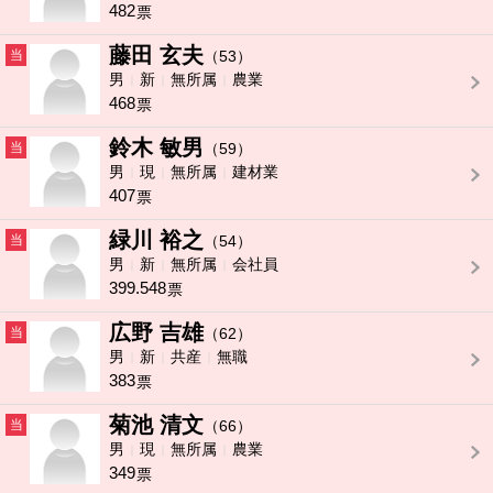
482
票
藤田 玄夫
当
（53）
男
新
無所属
農業
468
票
鈴木 敏男
当
（59）
男
現
無所属
建材業
407
票
緑川 裕之
当
（54）
男
新
無所属
会社員
399.548
票
広野 吉雄
当
（62）
男
新
共産
無職
383
票
菊池 清文
当
（66）
男
現
無所属
農業
349
票