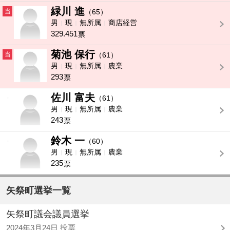
緑川 進
当
（65）
男
現
無所属
商店経営
329.451
票
菊池 保行
当
（61）
男
現
無所属
農業
293
票
佐川 富夫
-
（61）
男
現
無所属
農業
243
票
鈴木 一
-
（60）
男
現
無所属
農業
235
票
矢祭町選挙一覧
矢祭町議会議員選挙
2024年3月24日 投票