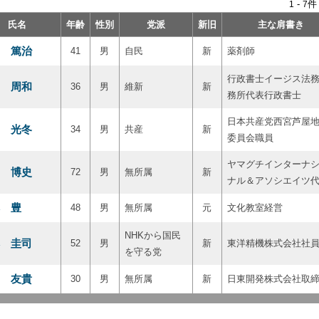
-
件
1
7
氏名
年齢
性別
党派
新旧
主な肩書き
 篤治
41
男
自民
新
薬剤師
行政書士イージス法
 周和
36
男
維新
新
務所代表行政書士
日本共産党西宮芦屋
 光冬
34
男
共産
新
委員会職員
ヤマグチインターナ
 博史
72
男
無所属
新
ナル＆アソシエイツ
 豊
48
男
無所属
元
文化教室経営
NHKから国民
 圭司
52
男
新
東洋精機株式会社社
を守る党
 友貴
30
男
無所属
新
日東開発株式会社取