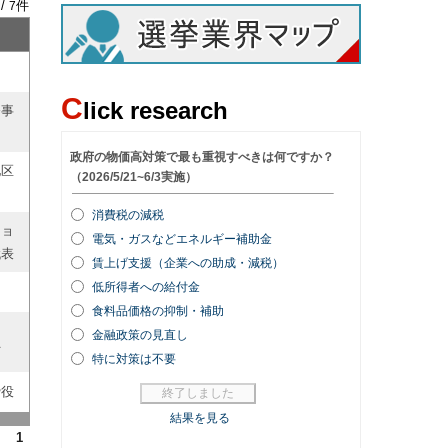
 /
件
7
C
lick research
務事
地区
ショ
代表
員
締役
1