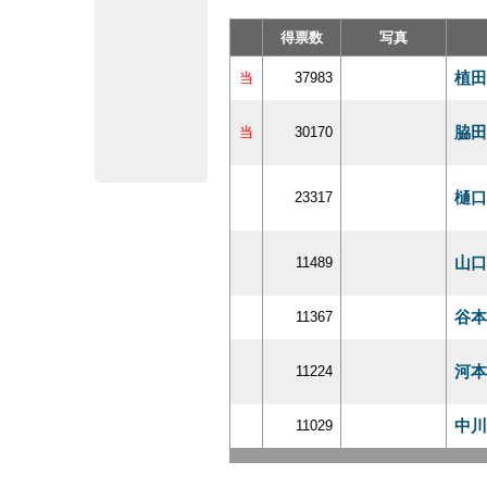
得票数
写真
植田
当
37983
脇田
当
30170
樋口
23317
山口
11489
谷本
11367
河本
11224
中川
11029