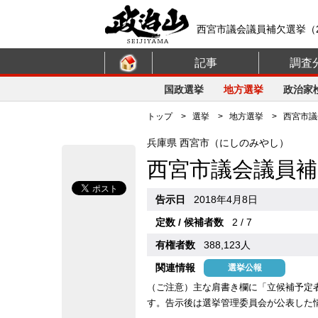
西宮市議会議員補欠選挙（2
記事
調査
国政選挙
地方選挙
政治家
トップ
>
選挙
>
地方選挙
> 西宮市議会
兵庫県 西宮市（にしのみやし）
西宮市議会議員補
告示日
2018年4月8日
定数 / 候補者数
2 / 7
有権者数
388,123人
関連情報
選挙公報
（ご注意）主な肩書き欄に「立候補予定
す。告示後は選挙管理委員会が公表した