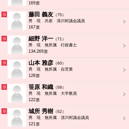
169
票
藤田 義友
当
（75）
男
現
共産
清川村議会議員
167
票
細野 洋一
当
（71）
男
現
無所属
行政書士
134.269
票
山本 雅彦
当
（60）
男
現
無所属
自営業
128
票
笹原 和織
当
（58）
男
現
無所属
大学教員
122
票
城所 秀樹
当
（52）
男
現
無所属
清川村議会議員
121
票