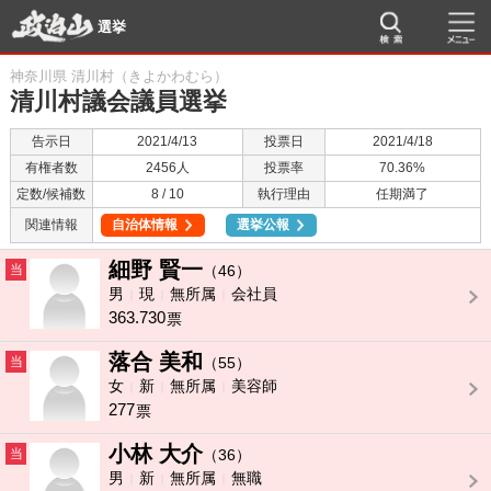
選挙
神奈川県 清川村（きよかわむら）
清川村議会議員選挙
告示日
2021/4/13
投票日
2021/4/18
有権者数
2456人
投票率
70.36%
定数/候補数
8 / 10
執行理由
任期満了
関連情報
自治体情報
選挙公報
細野 賢一
当
（46）
男
現
無所属
会社員
363.730
票
落合 美和
当
（55）
女
新
無所属
美容師
277
票
小林 大介
当
（36）
男
新
無所属
無職