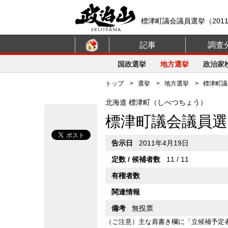
標津町議会議員選挙（201
記事
調査
国政選挙
地方選挙
政治家
トップ
>
選挙
>
地方選挙
> 標津町議会
北海道 標津町（しべつちょう）
標津町議会議員選
告示日
2011年4月19日
定数 / 候補者数
11 / 11
有権者数
関連情報
備考
無投票
（ご注意）主な肩書き欄に「立候補予定