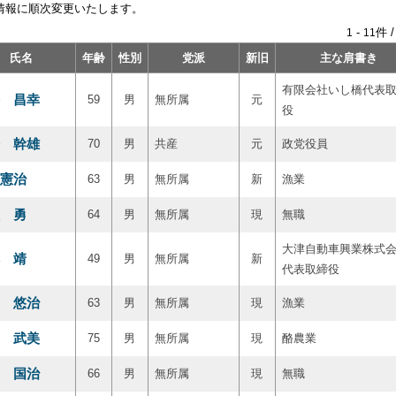
情報に順次変更いたします。
-
件 
1
11
氏名
年齢
性別
党派
新旧
主な肩書き
有限会社いし橋代表
 昌幸
59
男
無所属
元
役
 幹雄
70
男
共産
元
政党役員
憲治
63
男
無所属
新
漁業
 勇
64
男
無所属
現
無職
大津自動車興業株式
 靖
49
男
無所属
新
代表取締役
 悠治
63
男
無所属
現
漁業
 武美
75
男
無所属
現
酪農業
 国治
66
男
無所属
現
無職