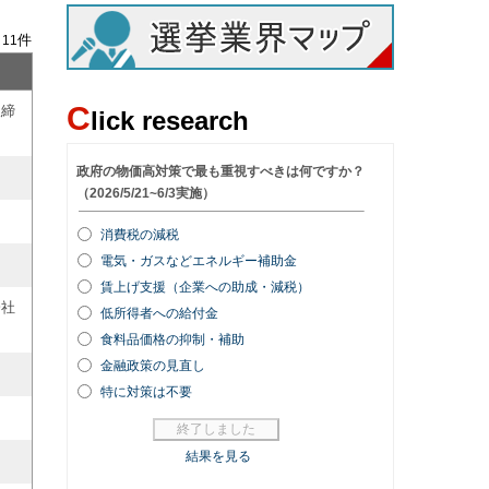
/
件
11
C
取締
lick research
会社