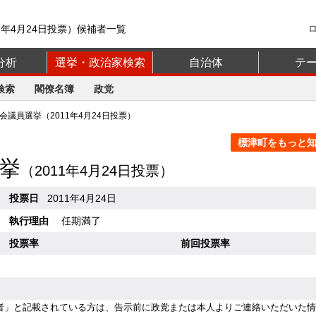
1年4月24日投票）候補者一覧
分析
選挙・政治家検索
自治体
テ
検索
閣僚名簿
政党
議員選挙（2011年4月24日投票）
標津町をもっと知る
挙
（2011年4月24日投票）
投票日
2011年4月24日
執行理由
任期満了
投票率
前回投票率
者」と記載されている方は、告示前に政党または本人よりご連絡いただいた情