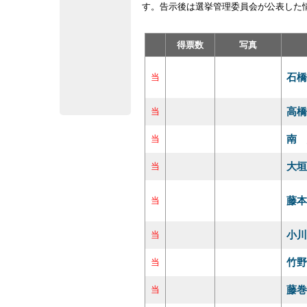
す。告示後は選挙管理委員会が公表した
得票数
写真
石橋
当
高橋
当
南 
当
大垣
当
藤本
当
小川
当
竹野
当
藤巻
当