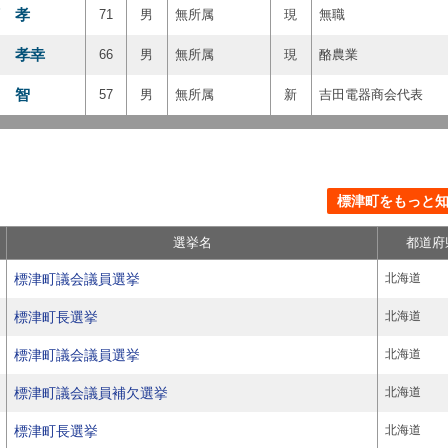
 孝
71
男
無所属
現
無職
 孝幸
66
男
無所属
現
酪農業
 智
57
男
無所属
新
吉田電器商会代表
標津町をもっと知る
選挙名
都道府
標津町議会議員選挙
北海道
標津町長選挙
北海道
標津町議会議員選挙
北海道
標津町議会議員補欠選挙
北海道
標津町長選挙
北海道