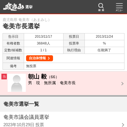
選挙
鹿児島県 奄美市（あまみし）
奄美市長選挙
告示日
2013/11/17
投票日
2013/11/24
有権者数
36848人
投票率
%
定数/候補数
1 / 1
執行理由
任期満了
関連情報
自治体情報
備考
無投票
朝山 毅
当
（66）
男
現
無所属
奄美市長
奄美市選挙一覧
奄美市議会議員選挙
2023年10月29日 投票