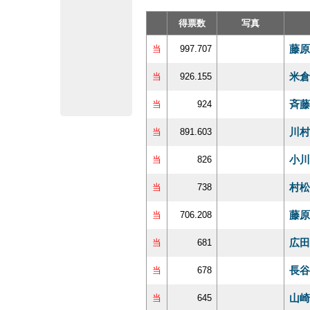
得票数
写真
藤原
当
997.707
米倉
当
926.155
斉藤
当
924
川村
当
891.603
小川
当
826
村松
当
738
藤原
当
706.208
広田
当
681
長谷
当
678
山崎
当
645