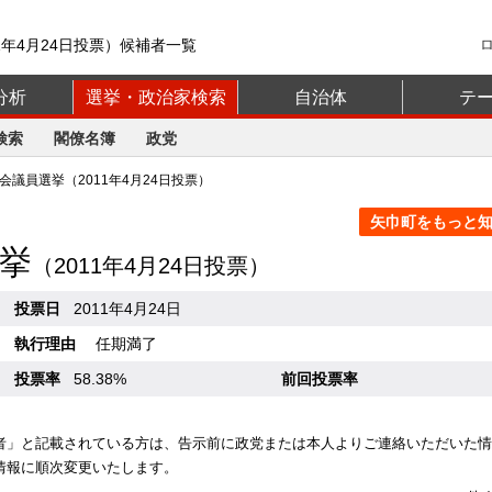
1年4月24日投票）候補者一覧
分析
選挙・政治家検索
自治体
テ
検索
閣僚名簿
政党
議員選挙（2011年4月24日投票）
矢巾町をもっと知る
挙
（2011年4月24日投票）
投票日
2011年4月24日
執行理由
任期満了
投票率
58.38%
前回投票率
者」と記載されている方は、告示前に政党または本人よりご連絡いただいた情
情報に順次変更いたします。