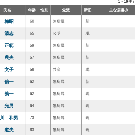
-
件 
1
19
氏名
年齢
性別
党派
新旧
主な肩書き
 梅昭
60
無所属
新
 清志
65
公明
現
 正範
59
無所属
新
 農夫
57
無所属
新
 文子
58
共産
現
 信一
62
無所属
新
 義一
62
無所属
現
 光男
64
無所属
現
川 和男
73
無所属
現
 道夫
63
無所属
現