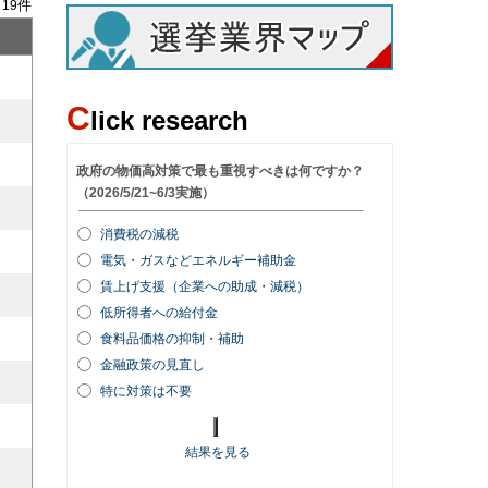
/
件
19
C
lick research