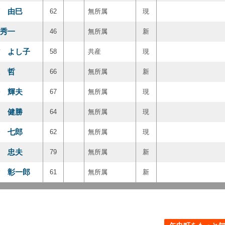
 由巳
62
無所属
現
秀一
46
無所属
新
 よし子
58
共産
現
 哲
66
無所属
新
 輝夫
67
無所属
現
 健勝
64
無所属
現
 七郎
62
無所属
現
 忠夫
79
無所属
新
 彰一郎
61
無所属
新