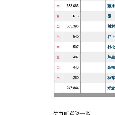
藤原
当
633.083
昆 
当
613
川村
当
585.396
谷上
当
540
村松
当
507
芦生
当
487
高橋
当
443
秋篠
当
280
米倉
247.844
矢巾町選挙一覧