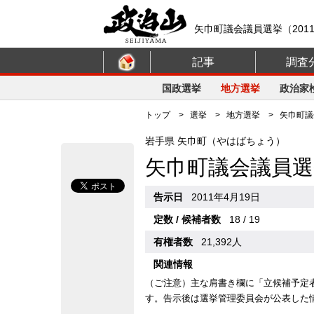
矢巾町議会議員選挙（201
記事
調査
国政選挙
地方選挙
政治家
トップ
>
選挙
>
地方選挙
> 矢巾町議会
岩手県 矢巾町（やはばちょう）
矢巾町議会議員選
告示日
2011年4月19日
定数 / 候補者数
18 / 19
有権者数
21,392人
関連情報
（ご注意）主な肩書き欄に「立候補予定
す。告示後は選挙管理委員会が公表した