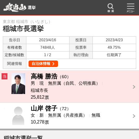
選挙
東京都 稲城市（いなぎし）
稲城市長選挙
告示日
2023/4/16
投票日
2023/4/23
有権者数
74848人
投票率
49.75%
定数/候補数
1 / 2
執行理由
任期満了
関連情報
自治体情報
高橋 勝浩
当
（60）
男
現
無所属（自民、公明推薦）
稲城市長
25,812
票
山岸 啓子
-
（72）
女
新
無所属（共産推薦）
無職
10,278
票
稲城市選挙一覧