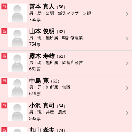
善本 真人
当
（56）
男
新
公明
鍼灸マッサージ師
769
票
山本 俊明
当
（32）
男
現
無所属
時計修理業
754
票
露木 寿雄
当
（61）
男
現
無所属
飲食店経営
661
票
中島 寛
当
（62）
男
元
無所属
無職
619
票
小沢 真司
当
（64）
男
現
共産
農業
593
票
丸山 孝夫
当
（74）