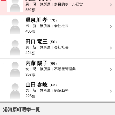
男
現
無所属
多目的ホール経営
592
票
温泉川 孝
-
（70）
男
新
無所属
会社社長
496
票
田口 竜三
-
（56）
男
新
無所属
会社社長
424
票
内藤 陽子
-
（66）
女
現
無所属
不動産管理業
357
票
山田 参岐
-
（63）
男
新
無所属
病院勤務
225
票
湯河原町選挙一覧