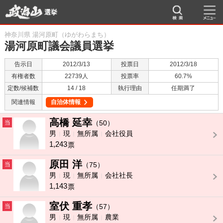
選挙
神奈川県 湯河原町（ゆがわらまち）
湯河原町議会議員選挙
告示日
2012/3/13
投票日
2012/3/18
有権者数
22739人
投票率
60.7%
定数/候補数
14 / 18
執行理由
任期満了
関連情報
自治体情報
高橋 延幸
当
（50）
男
現
無所属
会社役員
1,243
票
原田 洋
当
（75）
男
現
無所属
会社社長
1,143
票
室伏 重孝
当
（57）
男
現
無所属
農業