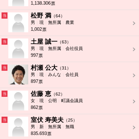
1,138.306
票
松野 満
当
（64）
男
現
無所属
農業
1,002
票
土屋 誠一
当
（63）
男
現
無所属
会社役員
997
票
村瀬 公大
当
（31）
男
現
みんな
会社員
897
票
佐藤 恵
当
（62）
女
現
公明
町議会議員
862
票
室伏 寿美夫
当
（25）
男
新
無所属
無職
835.693
票