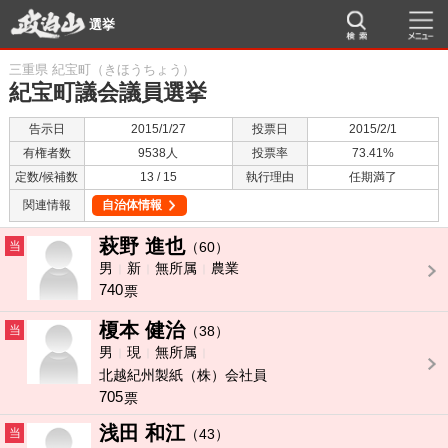
選挙
三重県 紀宝町（きほうちょう）
紀宝町議会議員選挙
告示日
2015/1/27
投票日
2015/2/1
有権者数
9538人
投票率
73.41%
定数/候補数
13 / 15
執行理由
任期満了
関連情報
自治体情報
萩野 進也
当
（60）
男
新
無所属
農業
740
票
榎本 健治
当
（38）
男
現
無所属
北越紀州製紙（株）会社員
705
票
浅田 和江
当
（43）