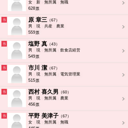
女
新
無所属
無職
628
票
原 章三
当
（67）
男
現
共産
農業
559
票
塩野 真
当
（43）
男
現
無所属
飲食店経営
549
票
市川 潔
当
（67）
男
現
無所属
電気管理業
515
票
西村 喜久男
当
（60）
男
現
無所属
農業
456
票
平野 美津子
当
（67）
女
現
無所属
無職