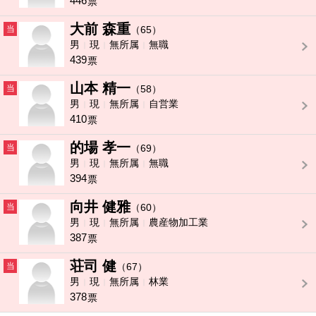
446
票
大前 森重
当
（65）
男
現
無所属
無職
439
票
山本 精一
当
（58）
男
現
無所属
自営業
410
票
的場 孝一
当
（69）
男
現
無所属
無職
394
票
向井 健雅
当
（60）
男
現
無所属
農産物加工業
387
票
荘司 健
当
（67）
男
現
無所属
林業
378
票