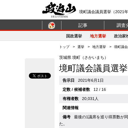
境町議会議員選挙（2021
記事
調査
国政選挙
地方選挙
政治家
トップ
>
選挙
>
地方選挙
> 境町議会議
茨城県 境町（さかいまち）
境町議会議員選挙
告示日
2021年6月1日
定数 / 候補者数
12 / 16
有権者数
20,031人
関連情報
備考
最後の1議席を巡り得票数が
た。