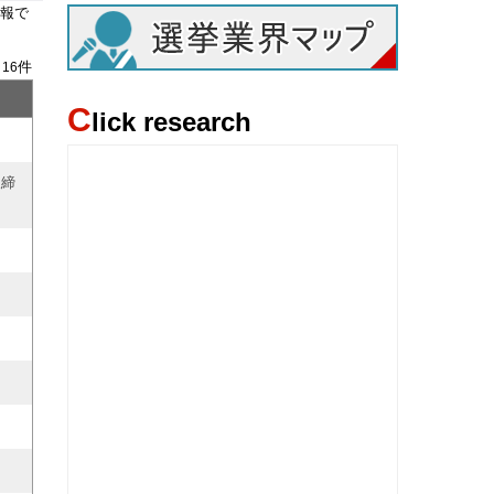
報で
/
件
16
C
lick research
取締