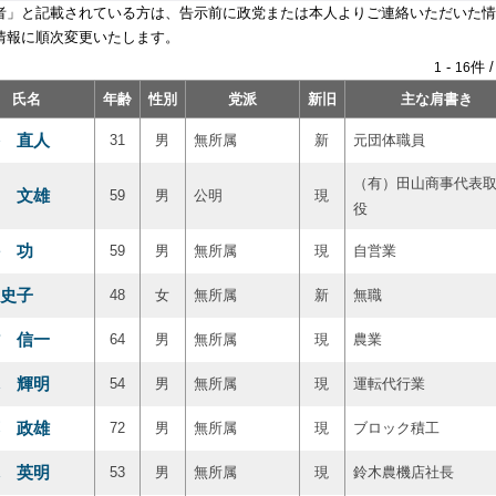
者」と記載されている方は、告示前に政党または本人よりご連絡いただいた情
情報に順次変更いたします。
-
件 
1
16
氏名
年齢
性別
党派
新旧
主な肩書き
 直人
31
男
無所属
新
元団体職員
（有）田山商事代表
 文雄
59
男
公明
現
役
 功
59
男
無所属
現
自営業
史子
48
女
無所属
新
無職
 信一
64
男
無所属
現
農業
 輝明
54
男
無所属
現
運転代行業
 政雄
72
男
無所属
現
ブロック積工
 英明
53
男
無所属
現
鈴木農機店社長