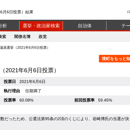
年6月6日投票）結果
分析
選挙・政治家検索
自治体
テ
検索
閣僚名簿
政党
員選挙（2021年6月6日投票）
境町をもっと知る
（2021年6月6日投票）
投票日
2021年6月6日
執行理由
任期満了
投票率
60.08%
前回投票率
59.45%
同数だったため、公選法第95条の2項のくじにより、岩崎博氏の当選が決