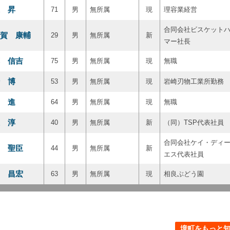
 昇
71
男
無所属
現
理容業経営
合同会社ビスケット
賀 康輔
29
男
無所属
新
マー社長
 信吉
75
男
無所属
現
無職
 博
53
男
無所属
現
岩崎刃物工業所勤務
 進
64
男
無所属
現
無職
 淳
40
男
無所属
新
（同）TSP代表社員
合同会社ケイ・ディ
 聖臣
44
男
無所属
新
エス代表社員
 昌宏
63
男
無所属
現
相良ぶどう園
境町をもっと知る