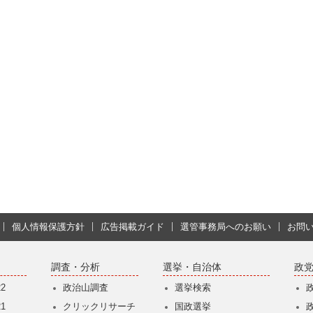
個人情報保護方針
広告掲載ガイド
選管事務局へのお願い
お問
調査・分析
選挙・自治体
政
2
政治山調査
選挙検索
1
クリックリサーチ
国政選挙