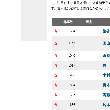
（ご注意）主な肩書き欄に「立候補予定
す。告示後は選挙管理委員会が公表した
得票数
写真
染谷
当
1634
田山
当
1147
倉持
当
1040
枝 
当
1017
木村
当
966
青木
当
864
斉藤
当
637
鈴木
当
636