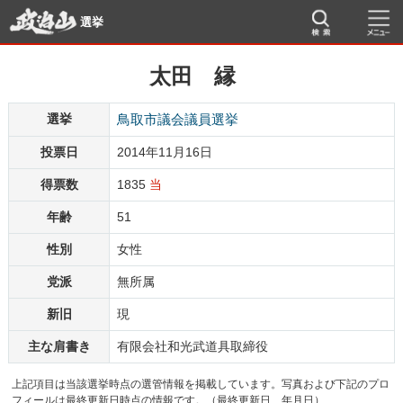
選挙
太田 縁
選挙
鳥取市議会議員選挙
投票日
2014年11月16日
得票数
1835
当
年齢
51
性別
女性
党派
無所属
新旧
現
主な肩書き
有限会社和光武道具取締役
上記項目は当該選挙時点の選管情報を掲載しています。写真および下記のプロ
フィールは最終更新日時点の情報です。（最終更新日 年月日）