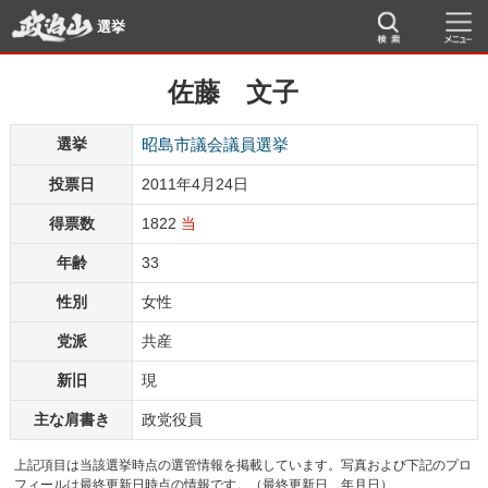
選挙
佐藤 文子
選挙
昭島市議会議員選挙
投票日
2011年4月24日
得票数
1822
当
年齢
33
性別
女性
党派
共産
新旧
現
主な肩書き
政党役員
上記項目は当該選挙時点の選管情報を掲載しています。写真および下記のプロ
フィールは最終更新日時点の情報です。（最終更新日 年月日）