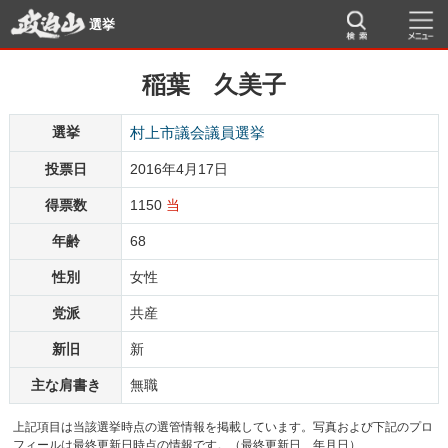
選挙
稲葉 久美子
選挙
村上市議会議員選挙
投票日
2016年4月17日
得票数
1150
当
年齢
68
性別
女性
党派
共産
新旧
新
主な肩書き
無職
上記項目は当該選挙時点の選管情報を掲載しています。写真および下記のプロ
フィールは最終更新日時点の情報です。（最終更新日 年月日）