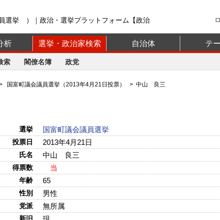
員選挙 ）｜政治・選挙プラットフォーム【政治
分析
選挙・政治家検索
自治体
テ
検索
閣僚名簿
政党
>
国富町議会議員選挙（2013年4月21日投票）
> 中山 良三
選挙
国富町議会議員選挙
投票日
2013年4月21日
氏名
中山 良三
得票数
当
年齢
65
性別
男性
党派
無所属
新旧
現