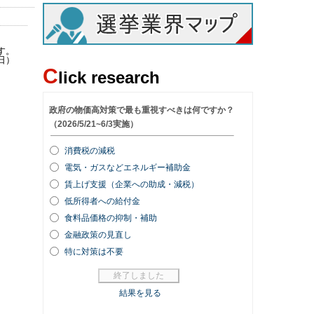
す。
日）
C
lick research