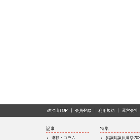
政治山TOP
会員登録
利用規約
運営会社
記事
特集
連載・コラム
参議院議員選挙202