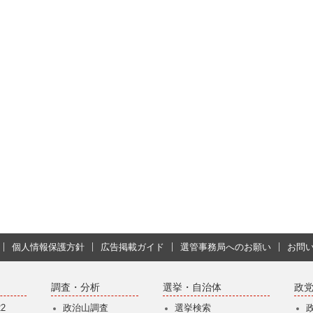
個人情報保護方針
広告掲載ガイド
選管事務局へのお願い
お問
調査・分析
選挙・自治体
政
2
政治山調査
選挙検索