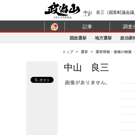
中山 良三（国富町議会議
山】
記事
調査
国政選挙
地方選挙
政治家
トップ
>
選挙
>
選挙情報・速報の検索
中山 良三