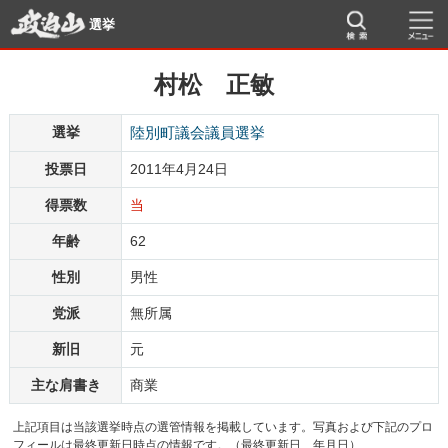
選挙
村松 正敏
選挙
陸別町議会議員選挙
投票日
2011年4月24日
得票数
当
年齢
62
性別
男性
党派
無所属
新旧
元
主な肩書き
商業
上記項目は当該選挙時点の選管情報を掲載しています。写真および下記のプロ
フィールは最終更新日時点の情報です。（最終更新日 年月日）