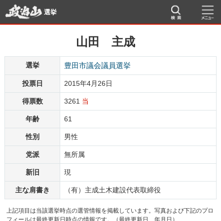
選挙
山田 主成
選挙
豊田市議会議員選挙
投票日
2015年4月26日
得票数
3261
当
年齢
61
性別
男性
党派
無所属
新旧
現
主な肩書き
（有）主成土木建設代表取締役
上記項目は当該選挙時点の選管情報を掲載しています。写真および下記のプロ
フィールは最終更新日時点の情報です。（最終更新日 年月日）