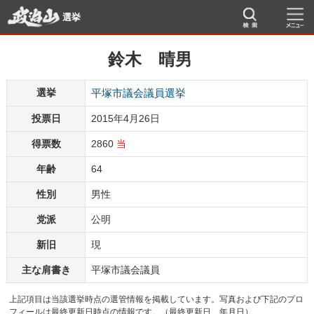
選挙
鈴木 晴男
選挙
平塚市議会議員選挙
投票日
2015年4月26日
得票数
2860
当
年齢
64
性別
男性
党派
公明
新旧
現
主な肩書き
平塚市議会議員
上記項目は当該選挙時点の選管情報を掲載しています。写真および下記のプロ
フィールは最終更新日時点の情報です。（最終更新日 年月日）