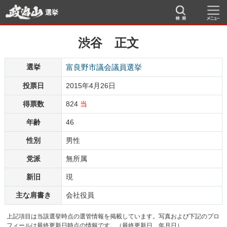
選挙
渋谷 正文
選挙
富良野市議会議員選挙
投票日
2015年4月26日
得票数
824
当
年齢
46
性別
男性
党派
無所属
新旧
現
主な肩書き
会社役員
上記項目は当該選挙時点の選管情報を掲載しています。写真および下記のプロ
フィールは最終更新日時点の情報です。（最終更新日 年月日）