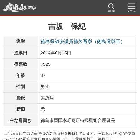
選挙
吉坂 保紀
選挙
徳島県議会議員補欠選挙（徳島選挙区）
投票日
2014年6月15日
得票数
7525
年齢
37
性別
男性
党派
無所属
新旧
元
主な肩書き
徳島市両国本町商店街振興組合理事長
上記項目は当該選挙時点の選管情報を掲載しています。写真および下記のプロ
フィールは最終更新日時点の情報です。（最終更新日 年月日）