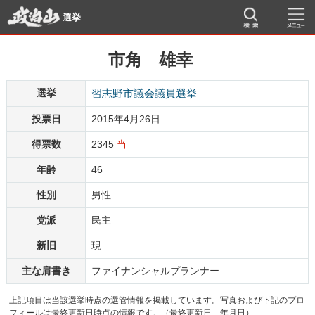
選挙
市角 雄幸
選挙
習志野市議会議員選挙
投票日
2015年4月26日
得票数
2345
当
年齢
46
性別
男性
党派
民主
新旧
現
主な肩書き
ファイナンシャルプランナー
上記項目は当該選挙時点の選管情報を掲載しています。写真および下記のプロ
フィールは最終更新日時点の情報です。（最終更新日 年月日）