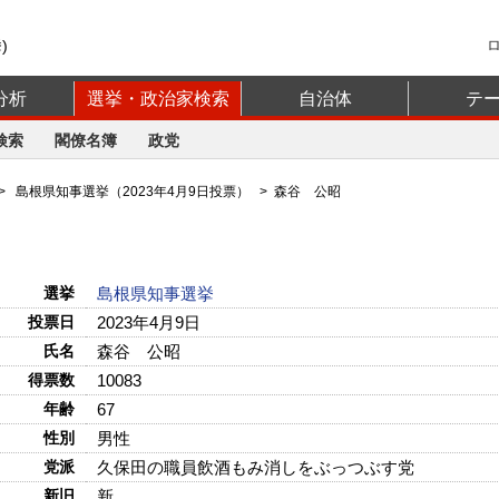
)
分析
選挙・政治家検索
自治体
テ
検索
閣僚名簿
政党
>
島根県知事選挙（2023年4月9日投票）
> 森谷 公昭
選挙
島根県知事選挙
投票日
2023年4月9日
氏名
森谷 公昭
得票数
10083
年齢
67
性別
男性
党派
久保田の職員飲酒もみ消しをぶっつぶす党
新旧
新