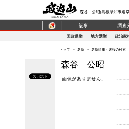
森谷 公昭(島根県知事選挙
記事
調査
国政選挙
地方選挙
政治家
トップ
>
選挙
>
選挙情報・速報の検索
森谷 公昭