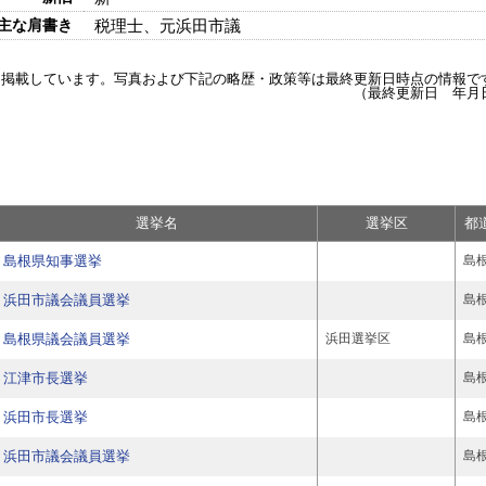
主な肩書き
税理士、元浜田市議
を掲載しています。写真および下記の略歴・政策等は最終更新日時点の情報で
（最終更新日 年月
選挙名
選挙区
都
島根県知事選挙
島
浜田市議会議員選挙
島
島根県議会議員選挙
浜田選挙区
島
江津市長選挙
島
浜田市長選挙
島
浜田市議会議員選挙
島