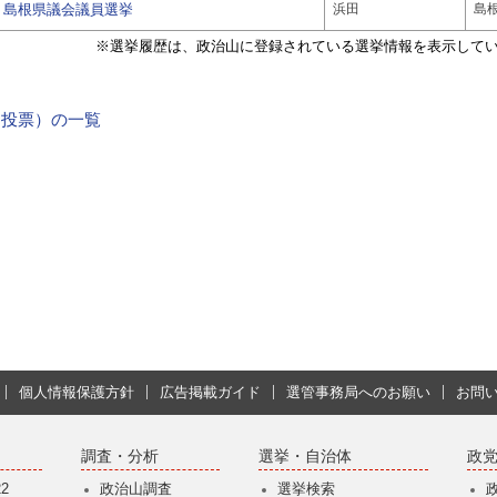
島根県議会議員選挙
浜田
島
※選挙履歴は、政治山に登録されている選挙情報を表示して
9日投票）の一覧
個人情報保護方針
広告掲載ガイド
選管事務局へのお願い
お問
調査・分析
選挙・自治体
政
2
政治山調査
選挙検索