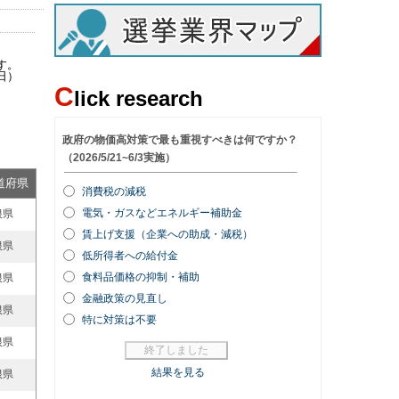
す。
日）
C
lick research
道府県
根県
根県
根県
根県
根県
根県