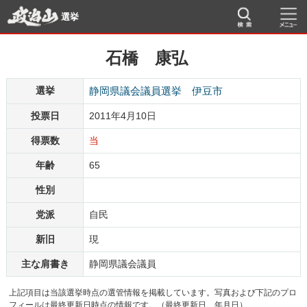
選挙
石橋 康弘
選挙
静岡県議会議員選挙 伊豆市
投票日
2011年4月10日
得票数
当
年齢
65
性別
党派
自民
新旧
現
主な肩書き
静岡県議会議員
上記項目は当該選挙時点の選管情報を掲載しています。写真および下記のプロ
フィールは最終更新日時点の情報です。（最終更新日 年月日）