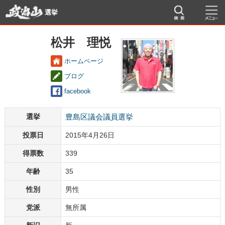
選挙
松井 理悦
ホームページ
ブログ
facebook
選挙
豊島区議会議員選挙
投票日
2015年4月26日
得票数
339
年齢
35
性別
男性
党派
無所属