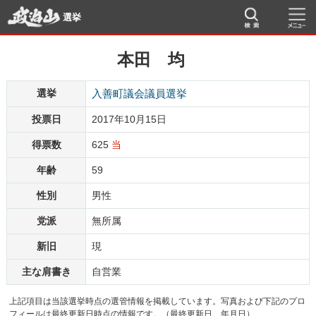
選挙
本田 均
選挙
入善町議会議員選挙
投票日
2017年10月15日
得票数
625
当
年齢
59
性別
男性
党派
無所属
新旧
現
主な肩書き
自営業
上記項目は当該選挙時点の選管情報を掲載しています。写真および下記のプロ
フィールは最終更新日時点の情報です。（最終更新日 年月日）