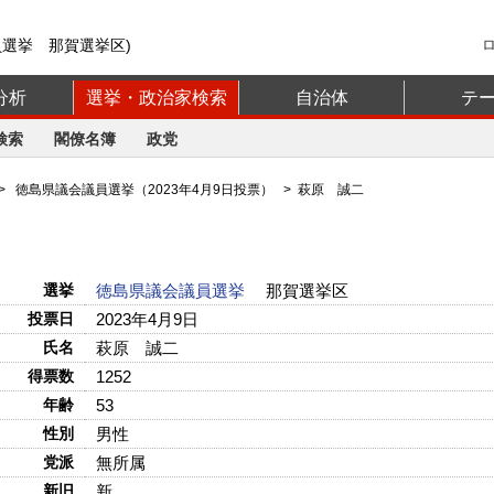
員選挙 那賀選挙区)
分析
選挙・政治家検索
自治体
テ
検索
閣僚名簿
政党
>
徳島県議会議員選挙（2023年4月9日投票）
> 萩原 誠二
選挙
徳島県議会議員選挙
那賀選挙区
投票日
2023年4月9日
氏名
萩原 誠二
得票数
1252
年齢
53
性別
男性
党派
無所属
新旧
新