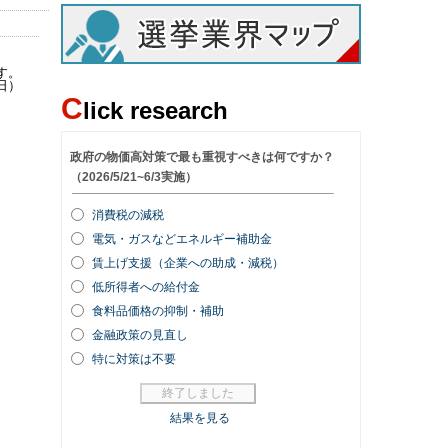
す。
日）
C
lick research