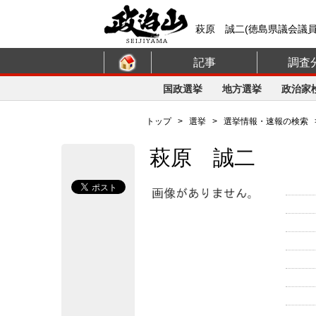
萩原 誠二(徳島県議会議
記事
調査
国政選挙
地方選挙
政治家
トップ
>
選挙
>
選挙情報・速報の検索
萩原 誠二