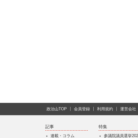
政治山TOP
会員登録
利用規約
運営会社
記事
特集
連載・コラム
参議院議員選挙202