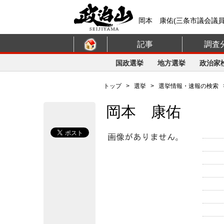
岡本 康佑(三条市議会議員
記事
調査
国政選挙
地方選挙
政治家
トップ
>
選挙
>
選挙情報・速報の検索
岡本 康佑