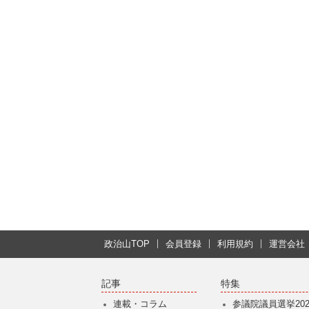
政治山TOP
会員登録
利用規約
運営会社
記事
特集
連載・コラム
参議院議員選挙202