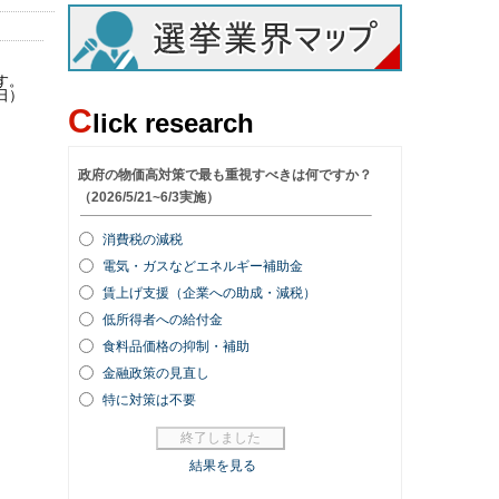
す。
日）
C
lick research