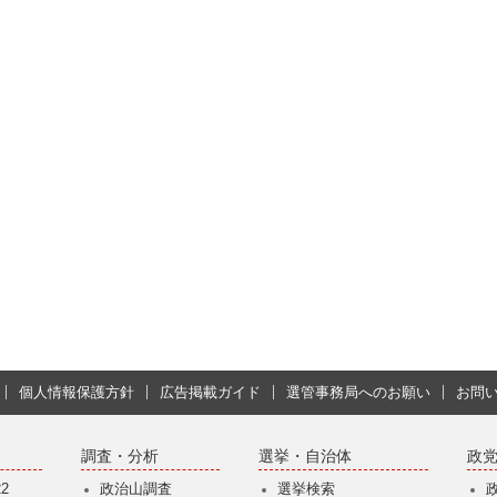
個人情報保護方針
広告掲載ガイド
選管事務局へのお願い
お問
調査・分析
選挙・自治体
政
2
政治山調査
選挙検索