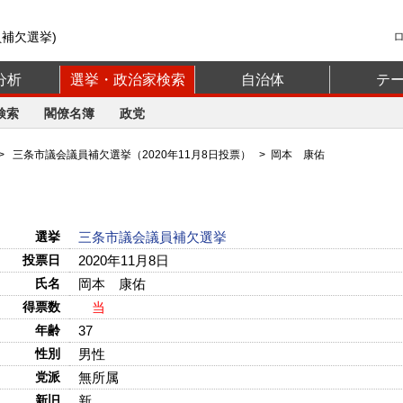
補欠選挙)
分析
選挙・政治家検索
自治体
テ
検索
閣僚名簿
政党
>
三条市議会議員補欠選挙（2020年11月8日投票）
> 岡本 康佑
選挙
三条市議会議員補欠選挙
投票日
2020年11月8日
氏名
岡本 康佑
得票数
当
年齢
37
性別
男性
党派
無所属
新旧
新