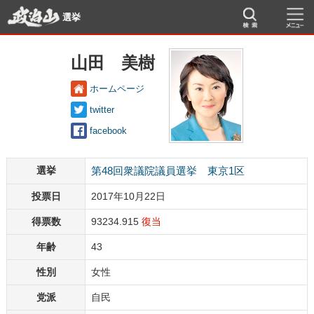
選挙
山田 美樹
ホームページ
twitter
facebook
選挙
第48回衆議院議員選挙 東京1区
投票日
2017年10月22日
得票数
93234.915
復当
年齢
43
性別
女性
党派
自民