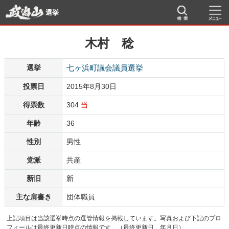
選挙
木村 稔
選挙
七ヶ浜町議会議員選挙
投票日
2015年8月30日
得票数
304
当
年齢
36
性別
男性
党派
共産
新旧
新
主な肩書き
団体職員
上記項目は当該選挙時点の選管情報を掲載しています。写真および下記のプロ
フィールは最終更新日時点の情報です。（最終更新日 年月日）