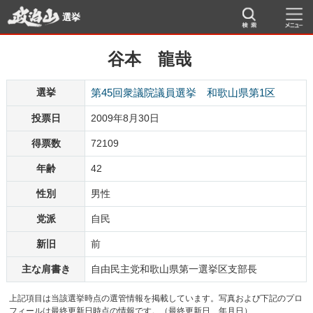
選挙
谷本 龍哉
選挙
第45回衆議院議員選挙 和歌山県第1区
投票日
2009年8月30日
得票数
72109
年齢
42
性別
男性
党派
自民
新旧
前
主な肩書き
自由民主党和歌山県第一選挙区支部長
上記項目は当該選挙時点の選管情報を掲載しています。写真および下記のプロ
フィールは最終更新日時点の情報です。（最終更新日 年月日）