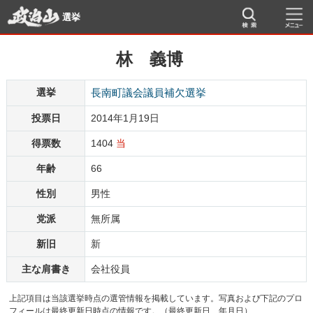
選挙
林 義博
選挙
長南町議会議員補欠選挙
投票日
2014年1月19日
得票数
1404
当
年齢
66
性別
男性
党派
無所属
新旧
新
主な肩書き
会社役員
上記項目は当該選挙時点の選管情報を掲載しています。写真および下記のプロ
フィールは最終更新日時点の情報です。（最終更新日 年月日）