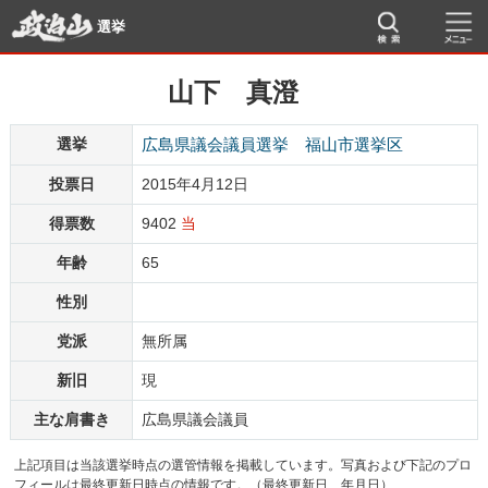
選挙
山下 真澄
選挙
広島県議会議員選挙 福山市選挙区
投票日
2015年4月12日
得票数
9402
当
年齢
65
性別
党派
無所属
新旧
現
主な肩書き
広島県議会議員
上記項目は当該選挙時点の選管情報を掲載しています。写真および下記のプロ
フィールは最終更新日時点の情報です。（最終更新日 年月日）