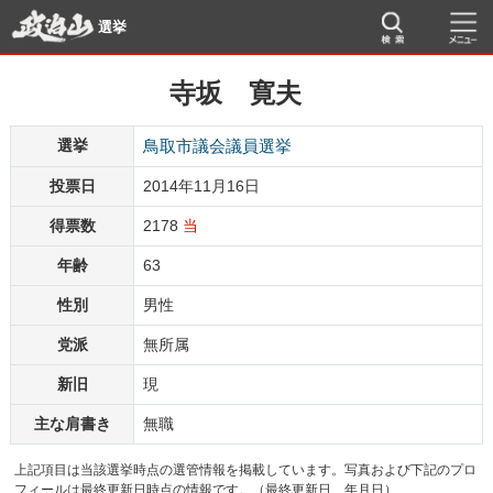
選挙
寺坂 寛夫
選挙
鳥取市議会議員選挙
投票日
2014年11月16日
得票数
2178
当
年齢
63
性別
男性
党派
無所属
新旧
現
主な肩書き
無職
上記項目は当該選挙時点の選管情報を掲載しています。写真および下記のプロ
フィールは最終更新日時点の情報です。（最終更新日 年月日）