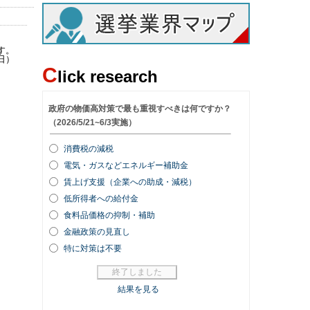
す。
日）
C
lick research