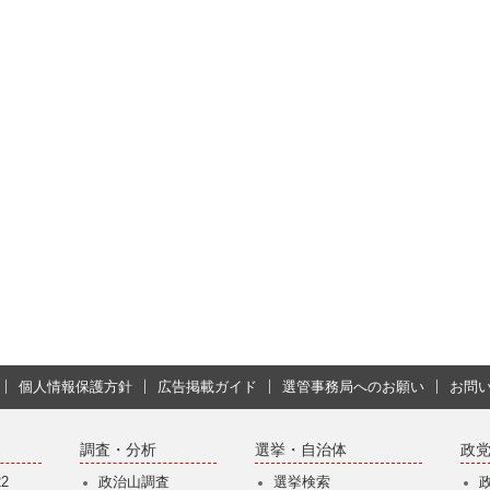
個人情報保護方針
広告掲載ガイド
選管事務局へのお願い
お問
調査・分析
選挙・自治体
政
2
政治山調査
選挙検索