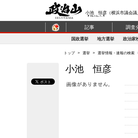
小池 恒彦（横浜市議会議
【政治山】
記事
調査
国政選挙
地方選挙
政治家
トップ
>
選挙
>
選挙情報・速報の検索
小池 恒彦