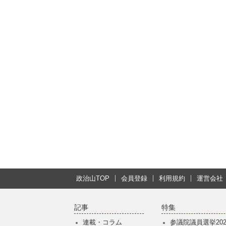
政治山TOP
会員登録
利用規約
運営会社
記事
特集
連載・コラム
参議院議員選挙202