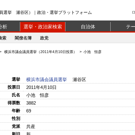
員選挙 瀬谷区）｜政治・選挙プラットフォーム
分析
選挙・政治家検索
自治体
テ
検索
閣僚名簿
政党
>
横浜市議会議員選挙（2011年4月10日投票）
> 小池 恒彦
選挙
横浜市議会議員選挙
瀬谷区
投票日
2011年4月10日
氏名
小池 恒彦
得票数
3882
年齢
69
性別
党派
共産
新旧
新