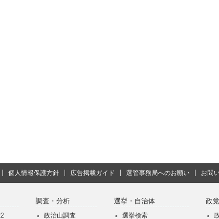
個人情報保護方針
広告掲載ガイド
選管事務局へのお願い
お問
調査・分析
選挙・自治体
政
2
政治山調査
選挙検索