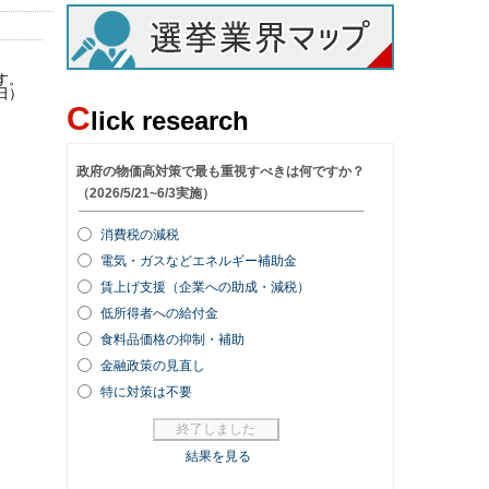
す。
日）
C
lick research