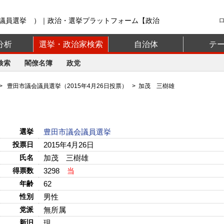
議員選挙 ）｜政治・選挙プラットフォーム【政治
分析
選挙・政治家検索
自治体
テ
検索
閣僚名簿
政党
>
豊田市議会議員選挙（2015年4月26日投票）
> 加茂 三樹雄
選挙
豊田市議会議員選挙
投票日
2015年4月26日
氏名
加茂 三樹雄
得票数
3298
当
年齢
62
性別
男性
党派
無所属
新旧
現