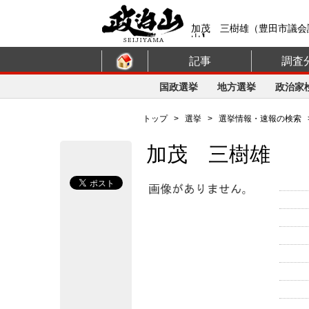
加茂 三樹雄（豊田市議会
山】
記事
調査
国政選挙
地方選挙
政治家
トップ
>
選挙
>
選挙情報・速報の検索
加茂 三樹雄