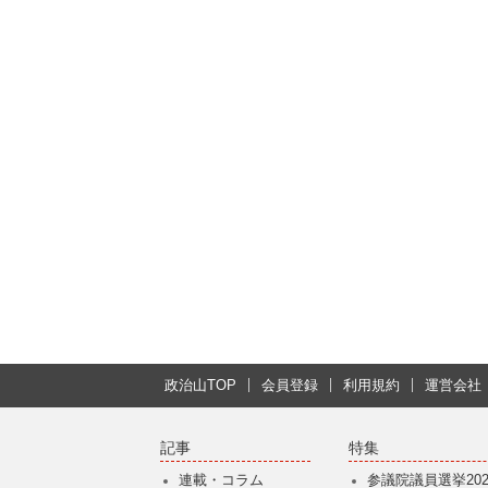
政治山TOP
会員登録
利用規約
運営会社
記事
特集
連載・コラム
参議院議員選挙202