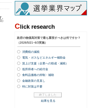
す。
日）
C
lick research