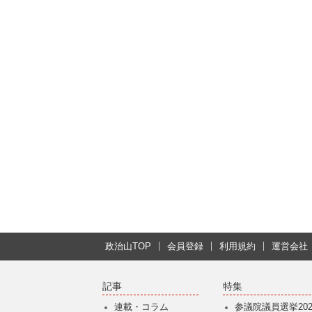
政治山TOP
会員登録
利用規約
運営会社
記事
特集
連載・コラム
参議院議員選挙202