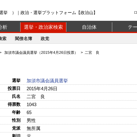
選挙 ）｜政治・選挙プラットフォーム【政治山】
分析
選挙・政治家検索
自治体
テ
検索
閣僚名簿
政党
>
加須市議会議員選挙（2015年4月26日投票）
> 二宮 良
選挙
加須市議会議員選挙
投票日
2015年4月26日
氏名
二宮 良
得票数
1043
年齢
65
性別
男性
党派
無所属
新旧
元