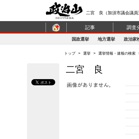
二宮 良（加須市議会議員
記事
調査
国政選挙
地方選挙
政治家
トップ
>
選挙
>
選挙情報・速報の検索
二宮 良