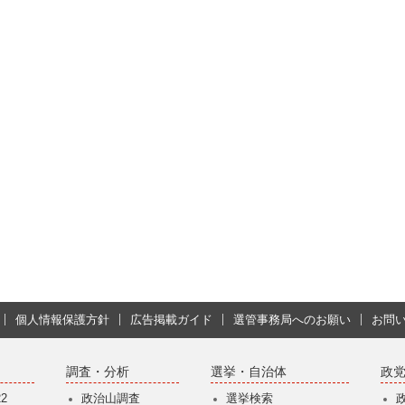
個人情報保護方針
広告掲載ガイド
選管事務局へのお願い
お問
調査・分析
選挙・自治体
政
2
政治山調査
選挙検索