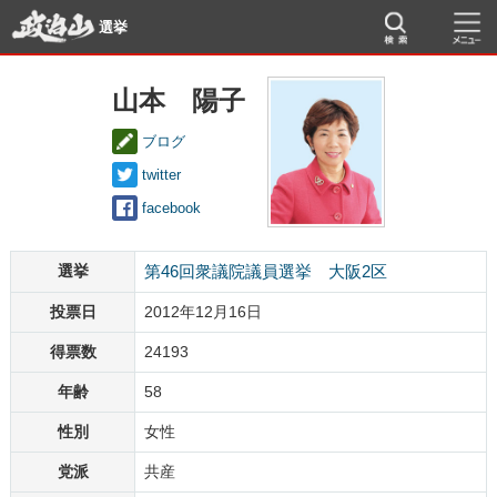
選挙
山本 陽子
ブログ
twitter
facebook
選挙
第46回衆議院議員選挙 大阪2区
投票日
2012年12月16日
得票数
24193
年齢
58
性別
女性
党派
共産