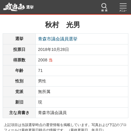
選挙
秋村 光男
選挙
青森市議会議員選挙
投票日
2018年10月28日
得票数
2008
当
年齢
71
性別
男性
党派
無所属
新旧
現
主な肩書き
青森市議会議員
上記項目は当該選挙時点の選管情報を掲載しています。写真および下記のプロ
フィールは最終更新日時点の情報です。（最終更新日 年月日）