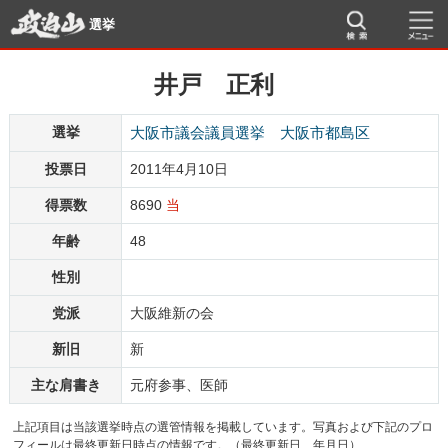
選挙
井戸 正利
選挙
大阪市議会議員選挙 大阪市都島区
投票日
2011年4月10日
得票数
8690
当
年齢
48
性別
党派
大阪維新の会
新旧
新
主な肩書き
元府参事、医師
上記項目は当該選挙時点の選管情報を掲載しています。写真および下記のプロ
フィールは最終更新日時点の情報です。（最終更新日 年月日）