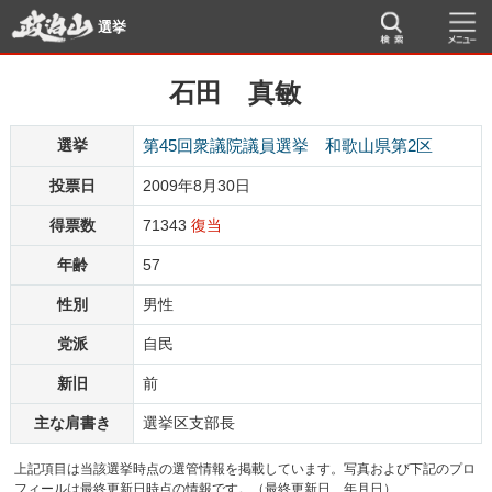
選挙
石田 真敏
選挙
第45回衆議院議員選挙 和歌山県第2区
投票日
2009年8月30日
得票数
71343
復当
年齢
57
性別
男性
党派
自民
新旧
前
主な肩書き
選挙区支部長
上記項目は当該選挙時点の選管情報を掲載しています。写真および下記のプロ
フィールは最終更新日時点の情報です。（最終更新日 年月日）