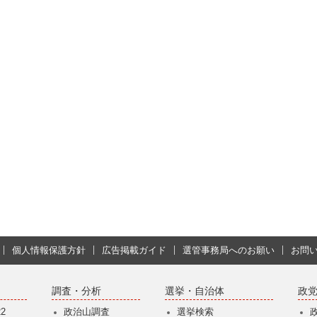
個人情報保護方針
広告掲載ガイド
選管事務局へのお願い
お問
調査・分析
選挙・自治体
政
2
政治山調査
選挙検索