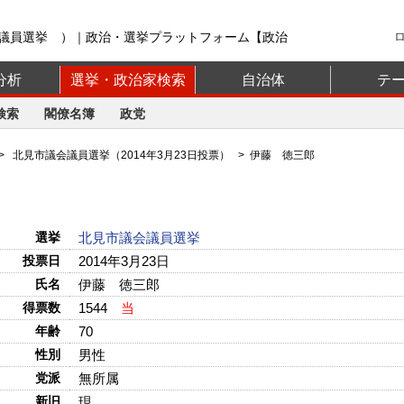
議員選挙 ）｜政治・選挙プラットフォーム【政治
分析
選挙・政治家検索
自治体
テ
検索
閣僚名簿
政党
>
北見市議会議員選挙（2014年3月23日投票）
> 伊藤 徳三郎
選挙
北見市議会議員選挙
投票日
2014年3月23日
氏名
伊藤 徳三郎
得票数
1544
当
年齢
70
性別
男性
党派
無所属
新旧
現