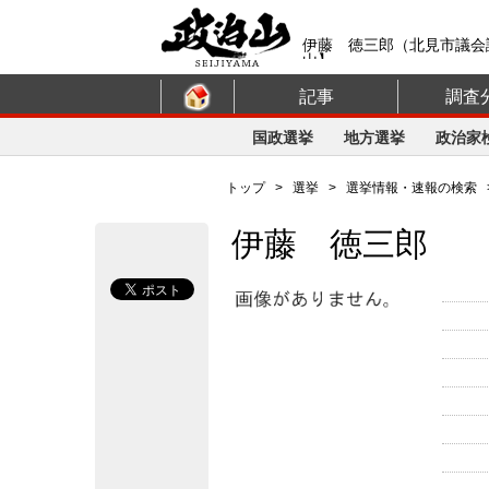
伊藤 徳三郎（北見市議会
山】
記事
調査
国政選挙
地方選挙
政治家
トップ
>
選挙
>
選挙情報・速報の検索
伊藤 徳三郎