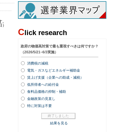
す。
日）
C
lick research