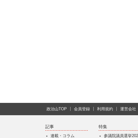
政治山TOP
会員登録
利用規約
運営会社
記事
特集
連載・コラム
参議院議員選挙202