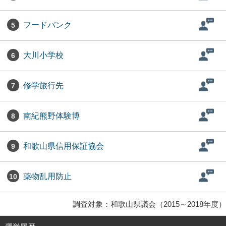
フードバンク
5
大川小学校
6
修学旅行先
7
南紀熊野体験博
8
和歌山県信用保証協会
9
薬物乱用防止
10
調査対象：和歌山県議会（2015～2018年度）