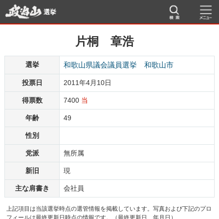
選挙
片桐 章浩
選挙
和歌山県議会議員選挙 和歌山市
投票日
2011年4月10日
得票数
7400
当
年齢
49
性別
党派
無所属
新旧
現
主な肩書き
会社員
上記項目は当該選挙時点の選管情報を掲載しています。写真および下記のプロ
フィールは最終更新日時点の情報です。（最終更新日 年月日）