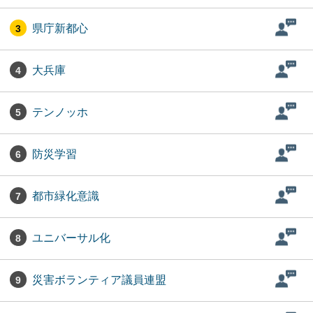
県庁新都心
3
大兵庫
4
テンノッホ
5
防災学習
6
都市緑化意識
7
ユニバーサル化
8
災害ボランティア議員連盟
9