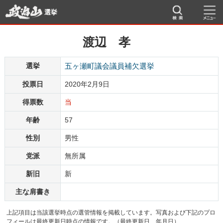
選挙
渡辺 孝
選挙
五ヶ瀬町議会議員補欠選挙
投票日
2020年2月9日
得票数
当
年齢
57
性別
男性
党派
無所属
新旧
新
主な肩書き
上記項目は当該選挙時点の選管情報を掲載しています。写真および下記のプロ
フィールは最終更新日時点の情報です。（最終更新日 年月日）