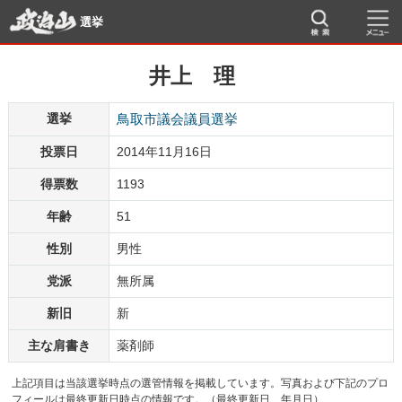
選挙
井上 理
選挙
鳥取市議会議員選挙
投票日
2014年11月16日
得票数
1193
年齢
51
性別
男性
党派
無所属
新旧
新
主な肩書き
薬剤師
上記項目は当該選挙時点の選管情報を掲載しています。写真および下記のプロ
フィールは最終更新日時点の情報です。（最終更新日 年月日）