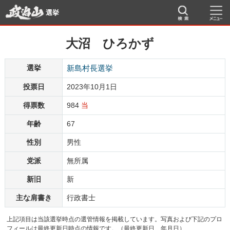
選挙
大沼 ひろかず
選挙
新島村長選挙
投票日
2023年10月1日
得票数
984
当
年齢
67
性別
男性
党派
無所属
新旧
新
主な肩書き
行政書士
上記項目は当該選挙時点の選管情報を掲載しています。写真および下記のプロ
フィールは最終更新日時点の情報です。（最終更新日 年月日）